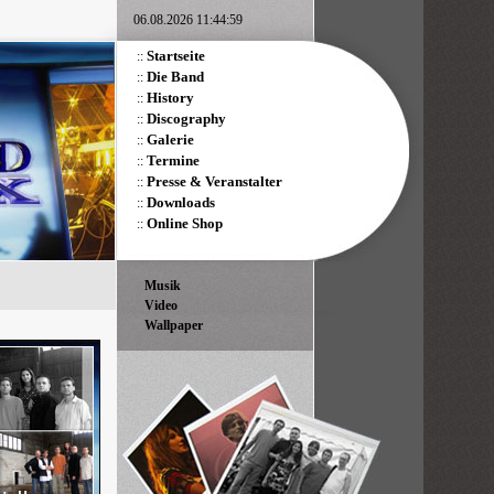
06.08.2026 11:44:59
Startseite
::
Die Band
::
History
::
Discography
::
Galerie
::
Termine
::
Presse & Veranstalter
::
Downloads
::
Online Shop
::
Musik
Video
Wallpaper